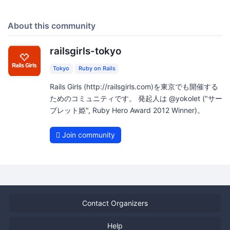
About this community
railsgirls-tokyo
Tokyo
Ruby on Rails
Rails Girls (http://railsgirls.com)を東京でも開催する
ためのコミュニティです。 発起人は @yokolet ("サー
ブレット姫", Ruby Hero Award 2012 Winner)。
Join community
Contact Organizers
Help