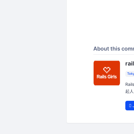
About this com
rai
Tok
Rai
起人は
J