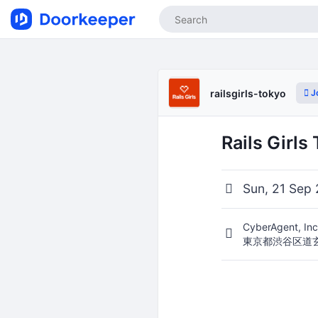
J
railsgirls-tokyo
Rails Girls
Sun, 21 Sep 
CyberAgent, In
東京都渋谷区道玄