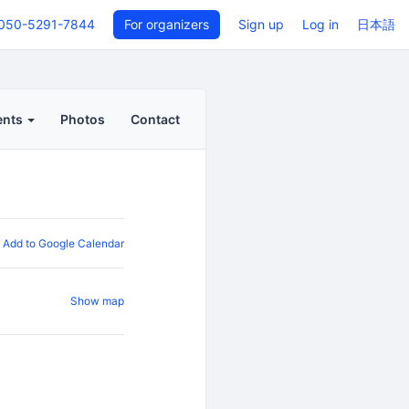
050-5291-7844
For organizers
Sign up
Log in
日本語
ents
Photos
Contact
Add to Google Calendar
Show map