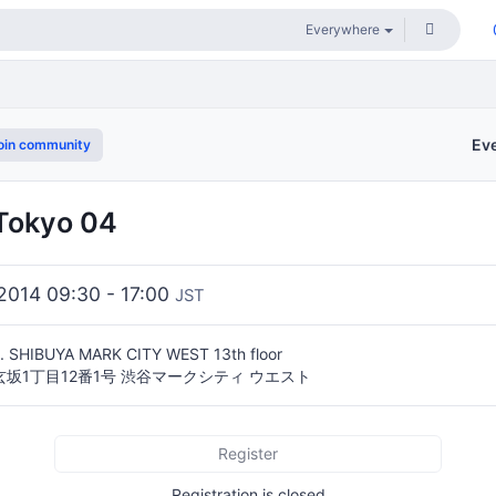
Ev
oin community
 Tokyo 04
2014 09:30 - 17:00
JST
c. SHIBUYA MARK CITY WEST 13th floor
坂1丁目12番1号 渋谷マークシティ ウエスト
Register
Registration is closed